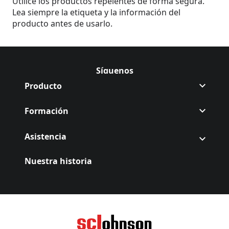
Utilice los productos repelentes de forma segura.
uso.
Lea siempre la etiqueta y la información del
producto antes de usarlo.
Síguenos
Seguir Autan
(Opens in a new tab)
Producto
Formación
Asistencia
Nuestra historia