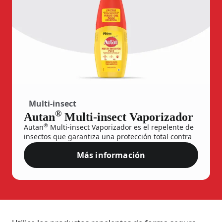
Multi-insect
®
Autan
Multi-insect Vaporizador
®
Autan
Multi-insect Vaporizador es el repelente de
insectos que garantiza una protección total contra
las picaduras de mosquitos y otros insectos
Más información
molestos: mosquitos comunes (Culex pipiens) hasta
Autan® Multi-insect Vaporiza
8 horas, tropicales (Anopheles stephensi) y tigre
(Aedes albopictus) hasta 4 horas, y garrapatas hasta
4 horas.
Use biocidas con precaución. Lea siempre la
etiqueta y la información del producto antes de su