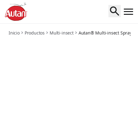
spray-seco
Inicio
Productos
Multi-insect
Autan® Multi-insect Spray S